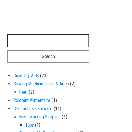
Search for:
23 products
Disability Aids
23
2 products
Sewing Machine Parts & Accs
2
2 products
Feet
2
1 product
Colorant Alimentaire
1
11 products
DIY tools & hardware
11
1 product
Metalworking Supplies
1
1 product
Taps
1