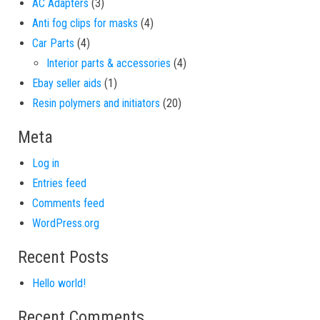
3 products
AC Adapters
3
4 products
Anti fog clips for masks
4
4 products
Car Parts
4
4 products
Interior parts & accessories
4
1 product
Ebay seller aids
1
20 products
Resin polymers and initiators
20
Meta
Log in
Entries feed
Comments feed
WordPress.org
Recent Posts
Hello world!
Recent Comments