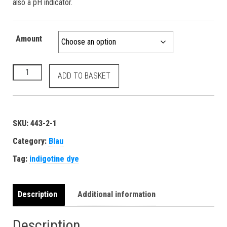
also a pH indicator.
Amount
Indigokarmin E132 wasserlösliche blau Farbstoff quantity
ADD TO BASKET
SKU:
443-2-1
Category:
Blau
Tag:
indigotine dye
Description
Additional information
Description