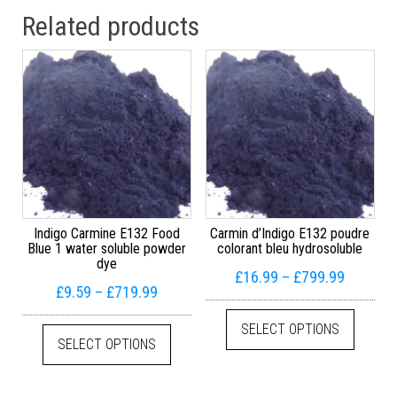
Related products
Indigo Carmine E132 Food
Carmin d’Indigo E132 poudre
Blue 1 water soluble powder
colorant bleu hydrosoluble
dye
Price r
£
16.99
–
£
799.99
Price range: £9.59 through £719.99
£
9.59
–
£
719.99
This pr
This product has multiple variants. The
SELECT OPTIONS
SELECT OPTIONS