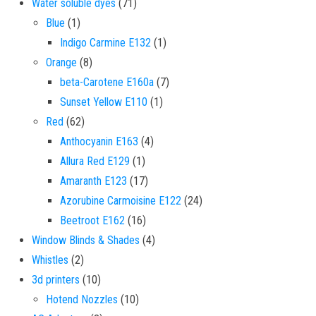
71 products
Water soluble dyes
71
1 product
Blue
1
1 product
Indigo Carmine E132
1
8 products
Orange
8
7 products
beta-Carotene E160a
7
1 product
Sunset Yellow E110
1
62 products
Red
62
4 products
Anthocyanin E163
4
1 product
Allura Red E129
1
17 products
Amaranth E123
17
24 products
Azorubine Carmoisine E122
24
16 products
Beetroot E162
16
4 products
Window Blinds & Shades
4
2 products
Whistles
2
10 products
3d printers
10
10 products
Hotend Nozzles
10