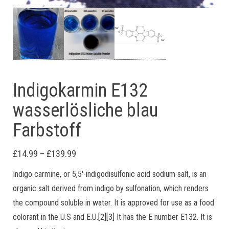
Indigokarmin E132
wasserlösliche blau
Farbstoff
Price range: £14.99 through £139.99
£
14.99
–
£
139.99
Indigo carmine, or 5,5′-indigodisulfonic acid sodium salt, is an
organic salt derived from indigo by sulfonation, which renders
the compound soluble in water. It is approved for use as a food
colorant in the U.S and E.U.[2][3] It has the E number E132. It is