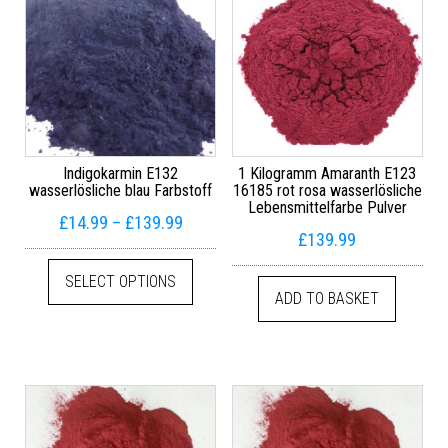
Indigokarmin E132
1 Kilogramm Amaranth E123
wasserlösliche blau Farbstoff
16185 rot rosa wasserlösliche
Lebensmittelfarbe Pulver
Price range: £14.99 through £139.99
£
14.99
–
£
139.99
£
139.99
This product has multiple variants. The
SELECT OPTIONS
ADD TO BASKET